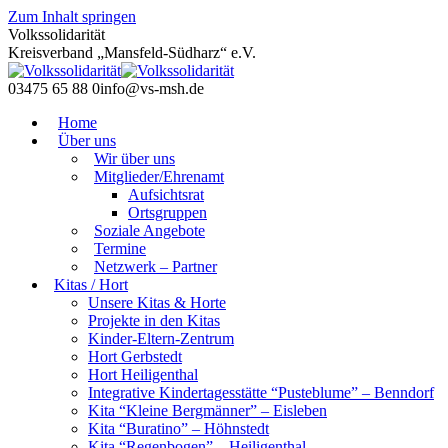
Zum Inhalt springen
Volkssolidarität
Kreisverband „Mansfeld-Südharz“ e.V.
03475 65 88 0
info@vs-msh.de
Home
Über uns
Wir über uns
Mitglieder/Ehrenamt
Aufsichtsrat
Ortsgruppen
Soziale Angebote
Termine
Netzwerk – Partner​
Kitas / Hort
Unsere Kitas & Horte
Projekte in den Kitas
Kinder-Eltern-Zentrum
Hort Gerbstedt
Hort Heiligenthal
Integrative Kindertagesstätte “Pusteblume” – Benndorf
Kita “Kleine Bergmänner” – Eisleben
Kita “Buratino” – Höhnstedt
Kita “Regenbogen” – Heiligenthal