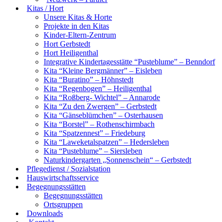
Kitas / Hort
Unsere Kitas & Horte
Projekte in den Kitas
Kinder-Eltern-Zentrum
Hort Gerbstedt
Hort Heiligenthal
Integrative Kindertagesstätte “Pusteblume” – Benndorf
Kita “Kleine Bergmänner” – Eisleben
Kita “Buratino” – Höhnstedt
Kita “Regenbogen” – Heiligenthal
Kita “Roßberg- Wichtel” – Annarode
Kita “Zu den Zwergen” – Gerbstedt
Kita “Gänseblümchen” – Osterhausen
Kita “Borstel” – Rothenschirmbach
Kita “Spatzennest” – Friedeburg
Kita “Laweketalspatzen” – Hedersleben
Kita “Pusteblume” – Siersleben
Naturkindergarten „Sonnenschein“ – Gerbstedt
Pflegedienst / Sozialstation
Hauswirtschaftsservice
Begegnungsstätten
Begegnungsstätten
Ortsgruppen
Downloads