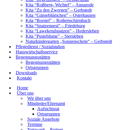
Kita “Roßberg- Wichtel” – Annarode
Kita “Zu den Zwergen” – Gerbstedt
Kita “Gänseblümchen” – Osterhausen
Kita “Borstel” – Rothenschirmbach
Kita “Spatzennest” – Friedeburg
Kita “Laweketalspatzen” – Hedersleben
Kita “Pusteblume” – Siersleben
Naturkindergarten „Sonnenschein“ – Gerbstedt
Pflegedienst / Sozialstation
Hauswirtschaftsservice
Begegnungsstätten
Begegnungsstätten
Ortsgruppen
Downloads
Kontakt
Home
Über uns
Wir über uns
Mitglieder/Ehrenamt
Aufsichtsrat
Ortsgruppen
Soziale Angebote
Termine
Netzwerk – Partner​