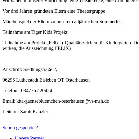
Wir haben in unserer Einrichtung: eine Theaterecke, eine Computere
Vor drei Jahren gründeten Eltern eine Theatergruppe
Märchenspiel der Eltern zu unserem alljährlichen Sommerfest
Teilnahme am Tiger Kids Projekt
Teilnahme am Projekt „Felix“ ( Qualitätszeichen für Kindergärten. D
wirken, die Auszeichnung FELIX)
Anschrift: Siedlungstraße 2,
06295 Lutherstadt Eisleben OT Osterhausen
Telefon: 034776 / 20424
Email: kita-gaensebluemchen-osterhausen@vs-msh.de
Leiterin: Sarah Kanzler
Schon gespendet?
Unsere Partner