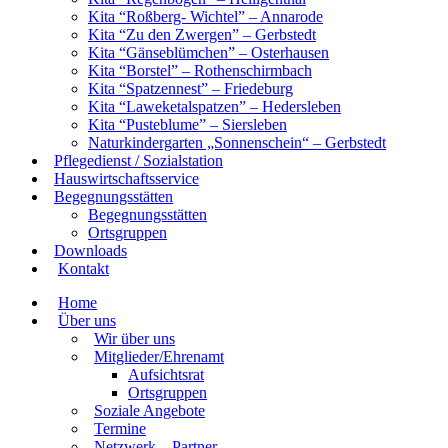
Kita “Roßberg- Wichtel” – Annarode
Kita “Zu den Zwergen” – Gerbstedt
Kita “Gänseblümchen” – Osterhausen
Kita “Borstel” – Rothenschirmbach
Kita “Spatzennest” – Friedeburg
Kita “Laweketalspatzen” – Hedersleben
Kita “Pusteblume” – Siersleben
Naturkindergarten „Sonnenschein“ – Gerbstedt
Pflegedienst / Sozialstation
Hauswirtschaftsservice
Begegnungsstätten
Begegnungsstätten
Ortsgruppen
Downloads
Kontakt
Home
Über uns
Wir über uns
Mitglieder/Ehrenamt
Aufsichtsrat
Ortsgruppen
Soziale Angebote
Termine
Netzwerk – Partner​