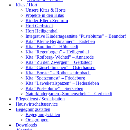
Kitas / Hort
Unsere Kitas & Horte
Projekte in den Kitas
Kinder-Eltern-Zentrum
Hort Gerbstedt
Hort Heiligenthal
Integrative Kindertagesstätte “Pusteblume” – Benndorf
Kita “Kleine Bergmänner” – Eisleben
Kita “Buratino” – Höhnstedt
Kita “Regenbogen” – Heiligenthal
Kita “Roßberg- Wichtel” – Annarode
Kita “Zu den Zwergen” – Gerbstedt
Kita “Gänseblümchen” – Osterhausen
Kita “Borstel” – Rothenschirmbach
Kita “Spatzennest” – Friedeburg
Kita “Laweketalspatzen” – Hedersleben
Kita “Pusteblume” – Siersleben
Naturkindergarten „Sonnenschein“ – Gerbstedt
Pflegedienst / Sozialstation
Hauswirtschaftsservice
Begegnungsstätten
Begegnungsstätten
Ortsgruppen
Downloads