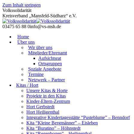
Zum Inhalt springen
Volkssolidarität
Kreisverband „Mansfeld-Südharz“ e.V.
03475 65 88 0
info@vs-msh.de
Home
Über uns
Wir über uns
Mitglieder/Ehrenamt
Aufsichtsrat
Ortsgruppen
Soziale Angebote
Termine
Netzwerk – Partner​
Kitas / Hort
Unsere Kitas & Horte
Projekte in den Kitas
Kinder-Eltern-Zentrum
Hort Gerbstedt
Hort Heiligenthal
Integrative Kindertagesstätte “Pusteblume” – Benndorf
Kita “Kleine Bergmänner” – Eisleben
Kita “Buratino” – Höhnstedt
Kita “Regenbogen” – Heiligenthal